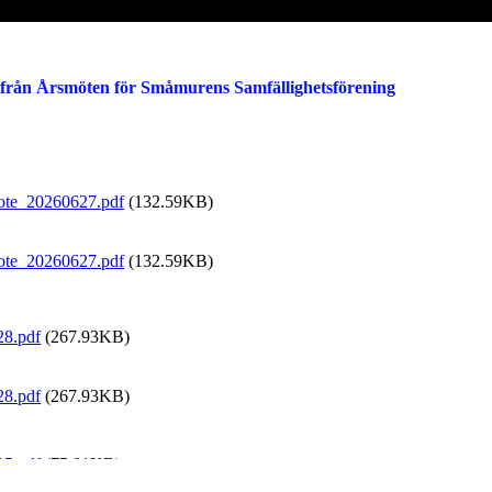
l från Årsmöten för Småmurens Samfällighetsförening
te_20260627.pdf
(132.59KB)
te_20260627.pdf
(132.59KB)
8.pdf
(267.93KB)
8.pdf
(267.93KB)
5.pdf
(75.01KB)